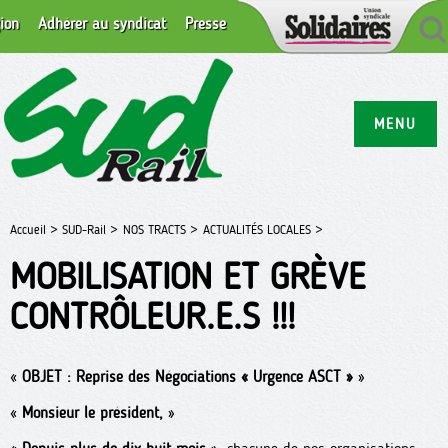
ion
Adhérer au syndicat
Presse
MENU
Accueil >
SUD-Rail >
NOS TRACTS >
ACTUALITÉS LOCALES >
MOBILISATION ET GRÈVE
CONTRÔLEUR.E.S !!!
«
OBJET : Reprise des Négociations « Urgence ASCT »
»
«
Monsieur le président,
»