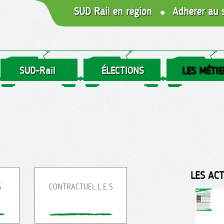
SUD Rail en région
Adhérer au 
SUD-Rail
ÉLECTIONS
LES MÉTIE
LES AC
S
CONTRACTUEL.L.E.S