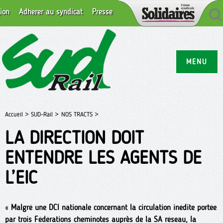
ion
Adhérer au syndicat
Presse
MENU
Accueil >
SUD-Rail >
NOS TRACTS >
LA DIRECTION DOIT
ENTENDRE LES AGENTS DE
L’EIC
«
Malgré une DCI nationale concernant la circulation inédite portée
par trois Fédérations cheminotes auprès de la SA réseau, la