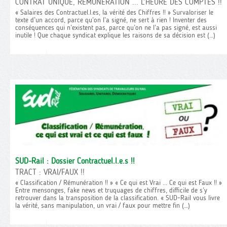
CONTRAT UNIQUE, RÉMUNÉRATION ... L’HEURE DES COMPTES !!
« Salaires des Contractuel.l.es, la vérité des Chiffres !! » Survaloriser le
texte d’un accord, parce qu’on l’a signé, ne sert à rien ! Inventer des
conséquences qui n’existent pas, parce qu’on ne l’a pas signé, est aussi
inutile ! Que chaque syndicat explique les raisons de sa décision est (…)
SUD-Rail : Dossier Contractuel.l.e.s !!
TRACT : VRAI/FAUX !!
« Classification / Rémunération !! » « Ce qui est Vrai ... Ce qui est Faux !! »
Entre mensonges, fake news et truquages de chiffres, difficile de s’y
retrouver dans la transposition de la classification. « SUD-Rail vous livre
la vérité, sans manipulation, un vrai / faux pour mettre fin (…)