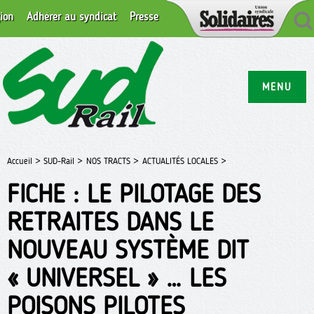
ion
Adhérer au syndicat
Presse
MENU
Accueil >
SUD-Rail >
NOS TRACTS >
ACTUALITÉS LOCALES >
FICHE : LE PILOTAGE DES
RETRAITES DANS LE
NOUVEAU SYSTÈME DIT
« UNIVERSEL » … LES
POISONS PILOTES