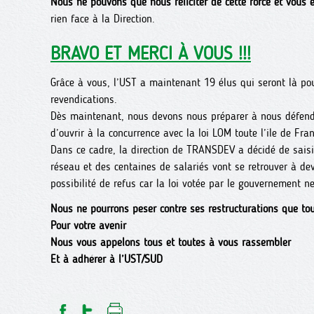
Nous ne pouvons que nous féliciter de cette force et vous 
rien face à la Direction.
BRAVO ET MERCI À VOUS !!!
Grâce à vous, l’UST a maintenant 19 élus qui seront là pou
revendications.
Dès maintenant, nous devons nous préparer à nous défend
d’ouvrir à la concurrence avec la loi LOM toute l’ile de Fra
Dans ce cadre, la direction de TRANSDEV a décidé de saisir
réseau et des centaines de salariés vont se retrouver à de
possibilité de refus car la loi votée par le gouvernement ne
Nous ne pourrons peser contre ses restructurations que to
Pour votre avenir
Nous vous appelons tous et toutes à vous rassembler
Et à adhérer à l’UST/SUD