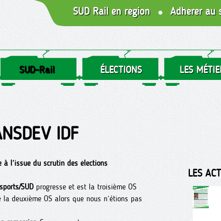
SUD Rail en région
Adhérer au 
SUD-Rail
ÉLECTIONS
LES MÉTIE
ANSDEV IDF
 à l’issue du scrutin des élections
LES AC
nsports/SUD
progresse et est la troisième OS
e la deuxième OS alors que nous n’étions pas