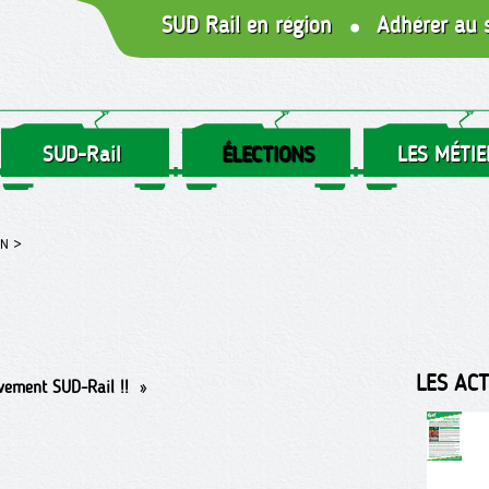
SUD Rail en région
Adhérer au 
SUD-Rail
ÉLECTIONS
LES MÉTIE
EN >
LES AC
vement SUD-Rail !!
»