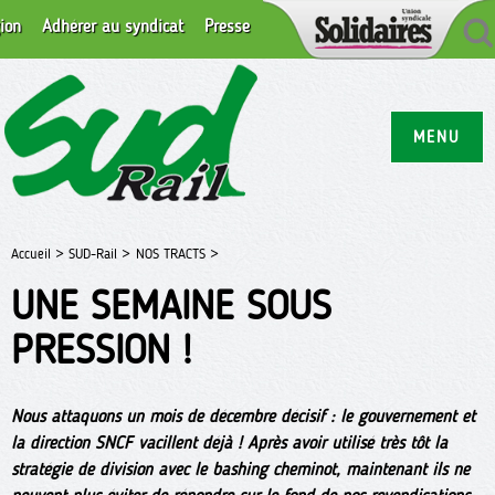
ion
Adhérer au syndicat
Presse
MENU
Accueil >
SUD-Rail >
NOS TRACTS >
UNE SEMAINE SOUS
PRESSION !
Nous attaquons un mois de décembre décisif : le gouvernement et
la direction SNCF vacillent déjà ! Après avoir utilisé très tôt la
stratégie de division avec le bashing cheminot, maintenant ils ne