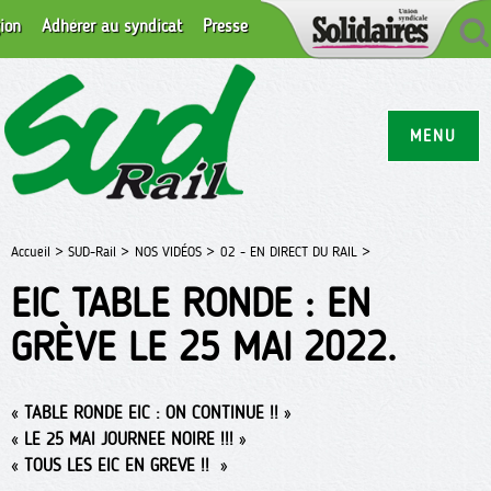
ion
Adhérer au syndicat
Presse
MENU
Accueil >
SUD-Rail >
NOS VIDÉOS >
02 - EN DIRECT DU RAIL >
EIC TABLE RONDE : EN
GRÈVE LE 25 MAI 2022.
«
TABLE RONDE EIC : ON CONTINUE !!
»
«
LE 25 MAI JOURNEE NOIRE !!!
»
«
TOUS LES EIC EN GREVE !!
»