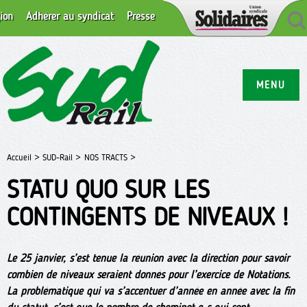
ion
Adhérer au syndicat
Presse
MENU
Accueil >
SUD-Rail >
NOS TRACTS >
STATU QUO SUR LES
CONTINGENTS DE NIVEAUX !
Le 25 janvier, s’est tenue la réunion avec la direction pour savoir
combien de niveaux seraient donnés pour l’exercice de Notations.
La problématique qui va s’accentuer d’année en année avec la fin