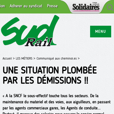
ion
Adhérer au syndicat
Presse
MENU
Accueil >
LES MÉTIERS >
Communiqué aux cheminot.es >
UNE SITUATION PLOMBÉE
PAR LES DÉMISSIONS !!
«
A la SNCF le sous-effectif touche tous les secteurs. De la
maintenance du matériel et des voies, aux aiguilleurs, en passant
par les agents commerciaux gares, les Agents de conduite...