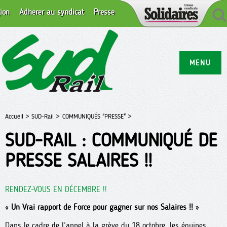
ion
Adhérer au syndicat
Presse
MENU
Accueil >
SUD-Rail >
COMMUNIQUÉS "PRESSE" >
SUD-RAIL : COMMUNIQUÉ DE
PRESSE SALAIRES !!
RENDEZ-VOUS EN DÉCEMBRE !!
«
Un Vrai rapport de Force pour gagner sur nos Salaires !!
»
Dans le cadre de l’appel à la grève du 18 octobre, les équipes