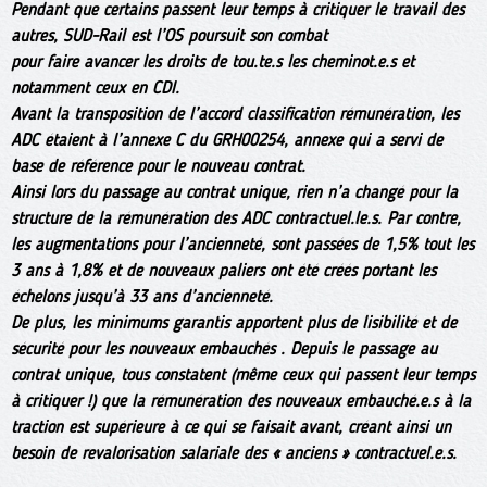
Pendant que certains passent leur temps à critiquer le travail des
autres, SUD-Rail est l’OS poursuit son combat
pour faire avancer les droits de tou.te.s les cheminot.e.s et
notamment ceux en CDI.
Avant la transposition de l’accord classification rémunération, les
ADC étaient à l’annexe C du GRH00254, annexe qui a servi de
base de référence pour le nouveau contrat.
Ainsi lors du passage au contrat unique, rien n’a changé pour la
structure de la rémunération des ADC contractuel.le.s. Par contre,
les augmentations pour l’ancienneté, sont passées de 1,5% tout les
3 ans à 1,8% et de nouveaux paliers ont été créés portant les
échelons jusqu’à 33 ans d’ancienneté.
De plus, les minimums garantis apportent plus de lisibilité et de
sécurité pour les nouveaux embauchés . Depuis le passage au
contrat unique, tous constatent (même ceux qui passent leur temps
à critiquer !) que la rémunération des nouveaux embauché.e.s à la
traction est supérieure à ce qui se faisait avant, créant ainsi un
besoin de revalorisation salariale des « anciens » contractuel.e.s.