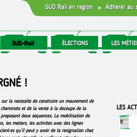
SUD Rail en région
Adhérer au 
SUD-Rail
ÉLECTIONS
LES MÉTIE
GNÉ !
e sur la nécessité de construire un mouvement de
LES AC
 cheminots et de la vente à la découpe de la
n proposant deux séquences. La mobilisation de
, les métiers, les activités avec des lignes
ent·es qu’il peut y avoir de la résignation chez