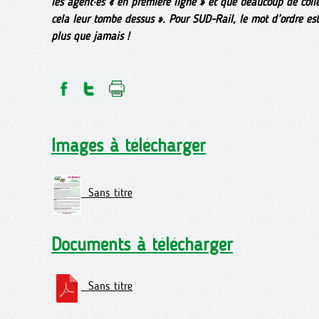
les agent·es « en première ligne » et que beaucoup de collè
cela leur tombe dessus ». Pour SUD-Rail, le mot d’ordre est 
plus que jamais !
Images à télécharger
Sans titre
Documents à télécharger
Sans titre