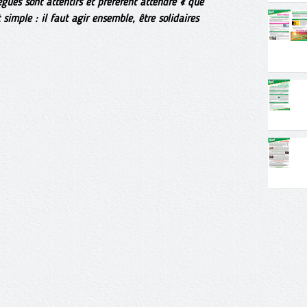
gues sont attentifs et préfèrent attendre « que
simple : il faut agir ensemble, être solidaires