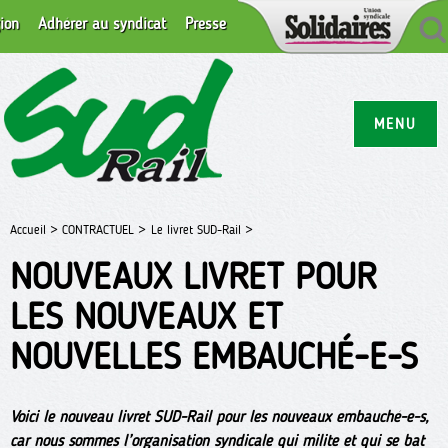
ion
Adhérer au syndicat
Presse
MENU
Accueil >
CONTRACTUEL >
Le livret SUD-Rail >
NOUVEAUX LIVRET POUR
LES NOUVEAUX ET
NOUVELLES EMBAUCHÉ-E-S
Voici le nouveau livret SUD-Rail pour les nouveaux embauché-e-s,
car nous sommes l’organisation syndicale qui milite et qui se bat