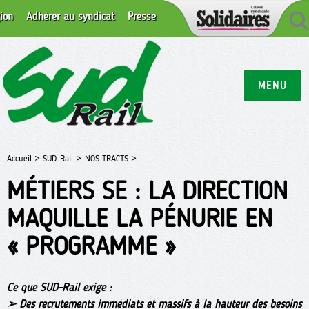
ion
Adhérer au syndicat
Presse
MENU
Accueil >
SUD-Rail >
NOS TRACTS >
MÉTIERS SE : LA DIRECTION
MAQUILLE LA PÉNURIE EN
« PROGRAMME »
Ce que SUD-Rail exige :
➢ Des recrutements immédiats et massifs à la hauteur des besoins