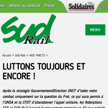
ion
Adhérer au syndicat
Presse
MENU
Accueil >
SUD-Rail >
NOS TRACTS >
LUTTONS TOUJOURS ET
ENCORE !
Après la stratégie Gouvernement/Direction SNCF d’isoler notre
combat uniquement sur la question du Fret, ce qui aura permis à
l’UNSA et la CFDT d’abandonner l’appel unitaire, les fédérations