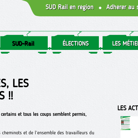
SUD Rail en région
Adhérer au 
SUD-Rail
ÉLECTIONS
LES MÉTIE
S, LES
 !!
LES AC
r certains et tous les coups semblent permis,
es cheminots et de l’ensemble des travailleurs du