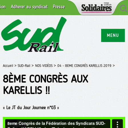
ion
Adhérer au syndicat
Presse
MENU
Accueil >
SUD-Rail >
NOS VIDÉOS >
04 - 8EME CONGRÉS KARELLIS 2019 >
8ÈME CONGRÈS AUX
KARELLIS !!
«
Le JT du Jour Journée n°03
»