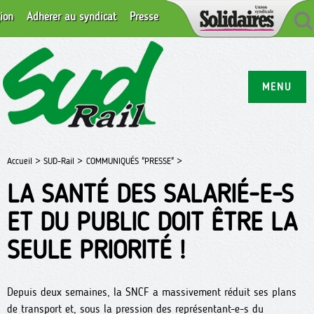
ion
Adhérer au syndicat
Presse
MENU
Accueil >
SUD-Rail >
COMMUNIQUÉS "PRESSE" >
LA SANTÉ DES SALARIÉ-E-S
ET DU PUBLIC DOIT ÊTRE LA
SEULE PRIORITÉ !
Depuis deux semaines, la SNCF a massivement réduit ses plans
de transport et, sous la pression des représentant-e-s du