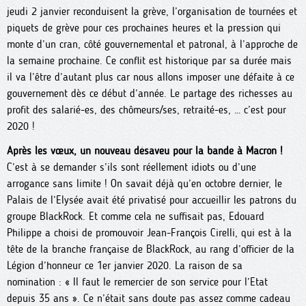
jeudi 2 janvier reconduisent la grève, l’organisation de tournées et
piquets de grève pour ces prochaines heures et la pression qui
monte d’un cran, côté gouvernemental et patronal, à l’approche de
la semaine prochaine. Ce conflit est historique par sa durée mais
il va l’être d’autant plus car nous allons imposer une défaite à ce
gouvernement dès ce début d’année. Le partage des richesses au
profit des salarié-es, des chômeurs/ses, retraité-es, … c’est pour
2020 !
Après les vœux, un nouveau désaveu pour la bande à Macron !
C’est à se demander s’ils sont réellement idiots ou d’une
arrogance sans limite ! On savait déjà qu’en octobre dernier, le
Palais de l’Elysée avait été privatisé pour accueillir les patrons du
groupe BlackRock. Et comme cela ne suffisait pas, Edouard
Philippe a choisi de promouvoir Jean-François Cirelli, qui est à la
tête de la branche française de BlackRock, au rang d’officier de la
Légion d’honneur ce 1er janvier 2020. La raison de sa
nomination : « Il faut le remercier de son service pour l’Etat
depuis 35 ans ». Ce n’était sans doute pas assez comme cadeau