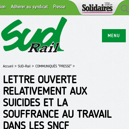
ion
Adhérer au syndicat
Presse
MENU
Accueil >
SUD-Rail >
COMMUNIQUÉS "PRESSE" >
LETTRE OUVERTE
RELATIVEMENT AUX
SUICIDES ET LA
SOUFFRANCE AU TRAVAIL
DANS LES SNCF