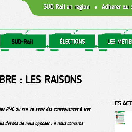
SUD Rail en région
Adhérer au 
SUD-Rail
ÉLECTIONS
LES MÉTIE
BRE : LES RAISONS
LES AC
 des PME du rail va avoir des conséquences à très
us devons de nous opposer : il nous concerne