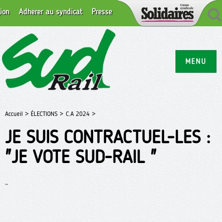
ion
Adhérer au syndicat
Presse
MENU
Accueil >
ÉLECTIONS >
C.A 2024 >
JE SUIS CONTRACTUEL-LES :
"JE VOTE SUD-RAIL "
``