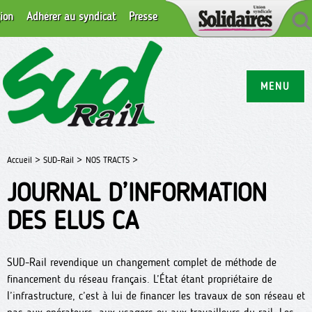
ion
Adhérer au syndicat
Presse
MENU
Accueil >
SUD-Rail >
NOS TRACTS >
JOURNAL D’INFORMATION
DES ELUS CA
SUD-Rail revendique un changement complet de méthode de
financement du réseau français. L’État étant propriétaire de
l’infrastructure, c’est à lui de financer les travaux de son réseau et