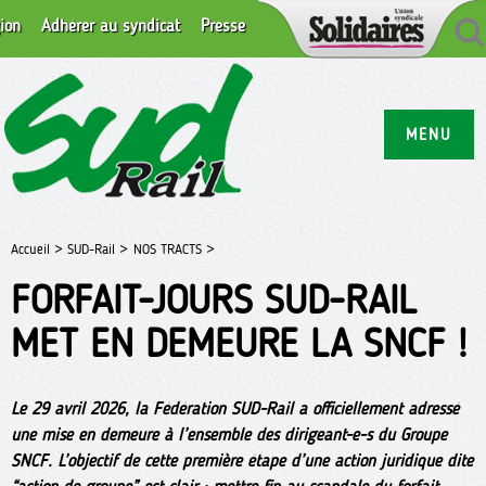
ion
Adhérer au syndicat
Presse
MENU
Accueil >
SUD-Rail >
NOS TRACTS >
FORFAIT-JOURS SUD-RAIL
MET EN DEMEURE LA SNCF !
Le 29 avril 2026, la Fédération SUD-Rail a officiellement adressé
une mise en demeure à l’ensemble des dirigeant-e-s du Groupe
SNCF. L’objectif de cette première étape d’une action juridique dite