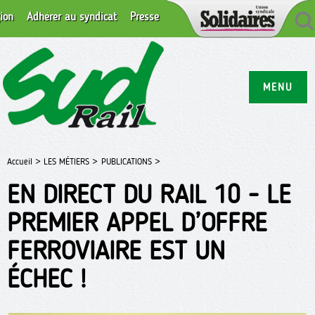
ion
Adhérer au syndicat
Presse
MENU
Accueil >
LES MÉTIERS >
PUBLICATIONS >
EN DIRECT DU RAIL 10 - LE
PREMIER APPEL D’OFFRE
FERROVIAIRE EST UN
ÉCHEC !