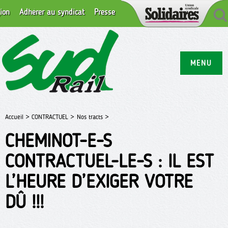
ion
Adhérer au syndicat
Presse
MENU
Accueil >
CONTRACTUEL >
Nos tracts >
CHEMINOT-E-S
CONTRACTUEL-LE-S : IL EST
L’HEURE D’EXIGER VOTRE
DÛ !!!