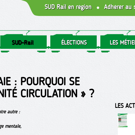
SUD Rail en région
Adhérer au 
SUD-Rail
ÉLECTIONS
LES MÉTIE
AIE : POURQUOI SE
NITÉ CIRCULATION » ?
LES AC
tre autre :
ge mentale,