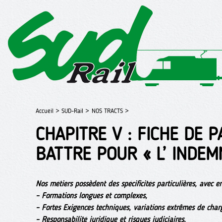
Accueil >
SUD-Rail >
NOS TRACTS >
CHAPITRE V : FICHE DE P
BATTRE POUR « L’ INDEM
Nos métiers possèdent des spécificités particulières, avec en
–
Formations longues et complexes,
–
Fortes Exigences techniques, variations extrêmes de char
–
Responsabilité juridique et risques judiciaires,