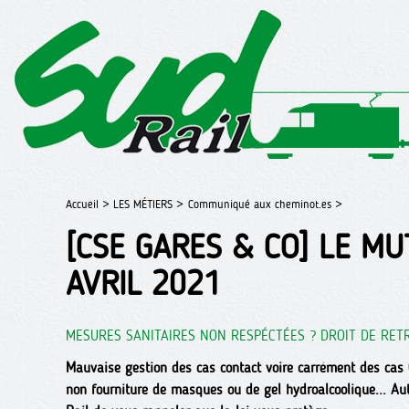
Accueil >
LES MÉTIERS >
Communiqué aux cheminot.es >
[CSE GARES & CO] LE MU
AVRIL 2021
MESURES SANITAIRES NON RESPÉCTÉES ? DROIT DE RETR
Mauvaise gestion des cas contact voire carrément des cas
non fourniture de masques ou de gel hydroalcoolique... A