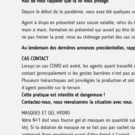
Rail de vous rappeler que la loi vous protège.
Depuis le début de la pandémie, vous avez été quelques un
Agent à dispo en présentiel sans raison valable, refus du
main à main, formation en présentiel qui aurait pu être di
ne pas freiner la prod, mise au chômage partiel des cas co
Au lendemain des dernières annonces présidentielles, rapp
CAS CONTACT
Lorsqu’un cas COVID est avéré, les agents ayant travaillé
contact (principalement si les gestes barrières n’ont pas p
Plusieurs hiérarchiques ont privilégiés la production et ont
d’agent possible sur le terrain.
Cette pratique est interdite et dangereuse !
Contactez-nous, nous réévaluerons la situation avec vous.
MASQUES ET GEL HYDRO
Votre N+1 doit vous fournir gel et masques en quantité su
4h). Si la dotation de masque ne se fait pas par sachet o
contenant (type enveloppe) avant d’être donné à l’agent.