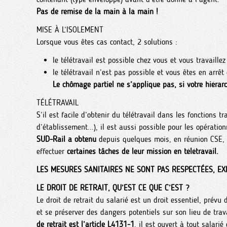
Pas de remise de la main à la main !
MISE À L’ISOLEMENT
Lorsque vous êtes cas contact, 2 solutions :
le télétravail est possible chez vous et vous travaille
le télétravail n’est pas possible et vous êtes en arrêt 
Le chômage partiel ne s’applique pas, si votre hiérarc
TÉLÉTRAVAIL
S’il est facile d’obtenir du télétravail dans les fonctions t
d’établissement...), il est aussi possible pour les opération
SUD-Rail a obtenu
depuis quelques mois, en réunion CSE, 
effectuer
certaines tâches de leur mission en télétravail.
LES MESURES SANITAIRES NE SONT PAS RESPECTÉES, EX
LE DROIT DE RETRAIT, QU’EST CE QUE C’EST ?
Le droit de retrait du salarié est un droit essentiel, prévu
et se préserver des dangers potentiels sur son lieu de trav
de retrait est l’article L4131-1
. il est ouvert à tout salari