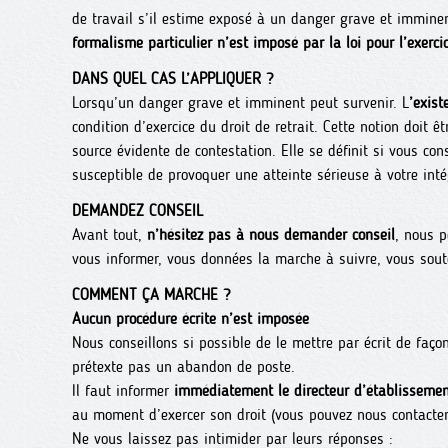
de travail s’il estime exposé à un danger grave et immin
formalisme particulier n’est imposé par la loi pour l’exercic
DANS QUEL CAS L’APPLIQUER ?
Lorsqu’un danger grave et imminent peut survenir. L
’exis
condition d’exercice du droit de retrait. Cette notion doit ê
source évidente de contestation. Elle se définit si vous co
susceptible de provoquer une atteinte sérieuse à votre int
DEMANDEZ CONSEIL
Avant tout,
n’hésitez pas à nous demander conseil
, nous p
vous informer, vous données la marche à suivre, vous soute
COMMENT ÇA MARCHE ?
Aucun procédure écrite n’est imposée
Nous conseillons si possible de le mettre par écrit de façon
prétexte pas un abandon de poste.
Il faut informer
immédiatement le directeur d’établisseme
au moment d’exercer son droit (vous pouvez nous contacter
Ne vous laissez pas intimider par leurs réponses :