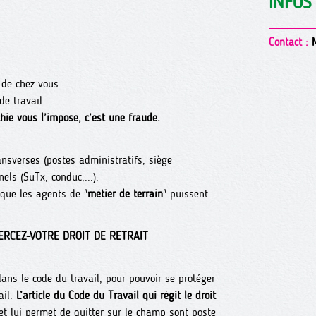
INFOS
Contact :
M
z de chez vous.
de travail.
hie vous l’impose, c’est une fraude.
ransverses (postes administratifs, siège
nels (SuTx, conduc,...).
que les agents de "
métier de terrain
" puissent
ERCEZ-VOTRE DROIT DE RETRAIT
 dans le code du travail, pour pouvoir se protéger
ail.
L’article du Code du Travail qui régit le droit
é et lui permet de quitter sur le champ sont poste