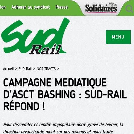
ion
Adhérer au syndicat
Presse
MENU
Accueil >
SUD-Rail >
NOS TRACTS >
CAMPAGNE MEDIATIQUE
D’ASCT BASHING : SUD-RAIL
RÉPOND !
Pour discréditer et rendre impopulaire notre grève de février, la
direction revancharde ment sur nos revenus et nous traite