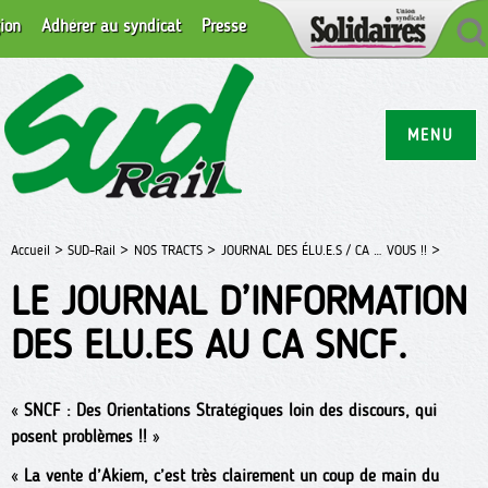
ion
Adhérer au syndicat
Presse
MENU
Accueil >
SUD-Rail >
NOS TRACTS >
JOURNAL DES ÉLU.E.S / CA … VOUS !! >
LE JOURNAL D’INFORMATION
DES ELU.ES AU CA SNCF.
«
SNCF : Des Orientations Stratégiques loin des discours, qui
posent problèmes !!
»
«
La vente d’Akiem, c’est très clairement un coup de main du