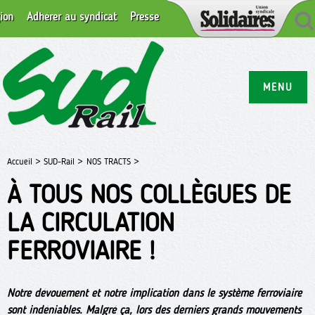
ion
Adhérer au syndicat
Presse
MENU
Accueil >
SUD-Rail >
NOS TRACTS >
À TOUS NOS COLLÈGUES DE
LA CIRCULATION
FERROVIAIRE !
Notre dévouement et notre implication dans le système ferroviaire
sont indéniables. Malgré ça, lors des derniers grands mouvements