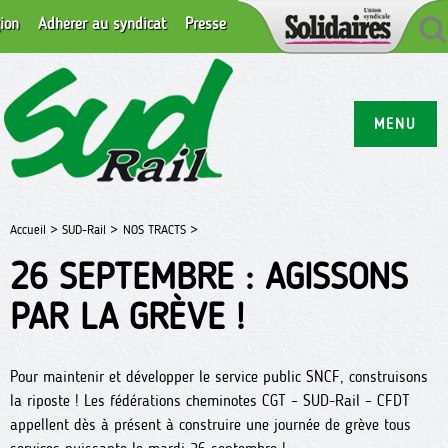
ion
Adhérer au syndicat
Presse
MENU
Accueil >
SUD-Rail >
NOS TRACTS >
26 SEPTEMBRE : AGISSONS
PAR LA GRÈVE !
Pour maintenir et développer le service public SNCF, construisons
la riposte ! Les fédérations cheminotes CGT – SUD-Rail – CFDT
appellent dès à présent à construire une journée de grève tous