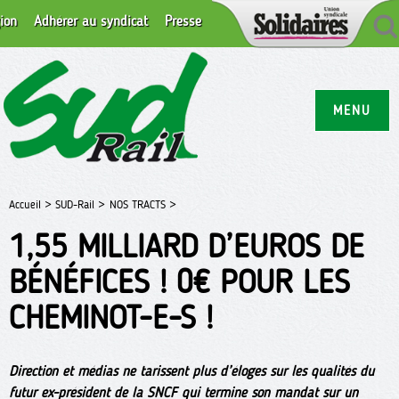
ion
Adhérer au syndicat
Presse
MENU
Accueil >
SUD-Rail >
NOS TRACTS >
1,55 MILLIARD D’EUROS DE
BÉNÉFICES ! 0€ POUR LES
CHEMINOT-E-S !
Direction et médias ne tarissent plus d’éloges sur les qualités du
futur ex-président de la SNCF qui termine son mandat sur un